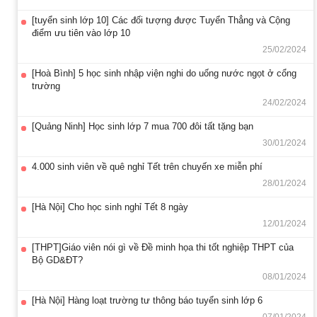
[tuyển sinh lớp 10] Các đối tượng được Tuyển Thẳng và Cộng
điểm ưu tiên vào lớp 10
25/02/2024
[Hoà Bình] 5 học sinh nhập viện nghi do uống nước ngọt ở cổng
trường
24/02/2024
[Quảng Ninh] Học sinh lớp 7 mua 700 đôi tất tặng bạn
30/01/2024
4.000 sinh viên về quê nghỉ Tết trên chuyến xe miễn phí
28/01/2024
[Hà Nội] Cho học sinh nghỉ Tết 8 ngày
12/01/2024
[THPT]Giáo viên nói gì về Đề minh họa thi tốt nghiệp THPT của
Bộ GD&ĐT?
08/01/2024
[Hà Nội] Hàng loạt trường tư thông báo tuyển sinh lớp 6