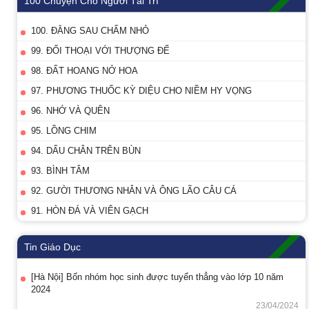
100 Chuyện Cho Người Tài Trí
100. ĐẰNG SAU CHẤM NHỎ
99. ĐỐI THOẠI VỚI THƯỢNG ĐẾ
98. ĐẤT HOANG NỞ HOA
97. PHƯƠNG THUỐC KỲ DIỆU CHO NIỀM HY VỌNG
96. NHỚ VÀ QUÊN
95. LỒNG CHIM
94. DẤU CHÂN TRÊN BÙN
93. BÌNH TÂM
92. GƯỜI THƯƠNG NHÂN VÀ ÔNG LÃO CÂU CÁ
91. HÒN ĐÁ VÀ VIÊN GẠCH
Tin Giáo Dục
[Hà Nội] Bốn nhóm học sinh được tuyển thẳng vào lớp 10 năm
2024
23/04/2024