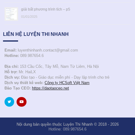
giải bất phương trình tích – p5
01/01/2025
LIÊN HỆ LUYỆN THI NHANH
Email:
luyenthinhanh.contact@gmail.com
Hotline:
089.987654.6
Địa chỉ:
153 Cầu Cốc, Tây Mỗ, Nam Từ Liêm, Hà Nội
Hỗ trợ:
Mr. HaiLX
Dịch vụ:
Đào tạo - Giáo dục miễn phí - Dạy lập trình cho trẻ
Dịch vụ thiết kê web:
Công ty HCSoft Việt Nam
Đào Tạo CEO:
https://daotaoceo.net
Nội dung bản quyền thuộc
Luyện Thi Nhanh
© 2018 - 2026
Hotline: 089.987654.6