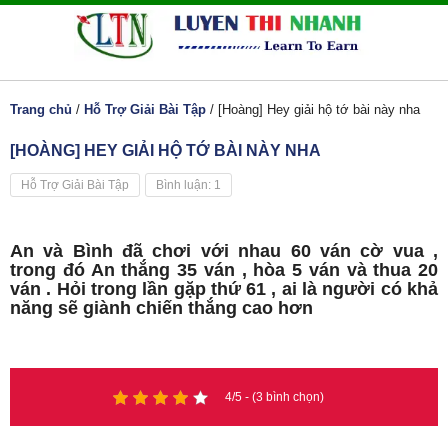
Trang chủ
/
Hỗ Trợ Giải Bài Tập
/
[Hoàng] Hey giải hộ tớ bài này nha
[HOÀNG] HEY GIẢI HỘ TỚ BÀI NÀY NHA
Hỗ Trợ Giải Bài Tập
Bình luận: 1
An và Bình đã chơi với nhau 60 ván cờ vua ,
trong đó An thắng 35 ván , hòa 5 ván và thua 20
ván . Hỏi trong lần gặp thứ 61 , ai là người có khả
năng sẽ giành chiến thắng cao hơn
4/5 - (3 bình chọn)