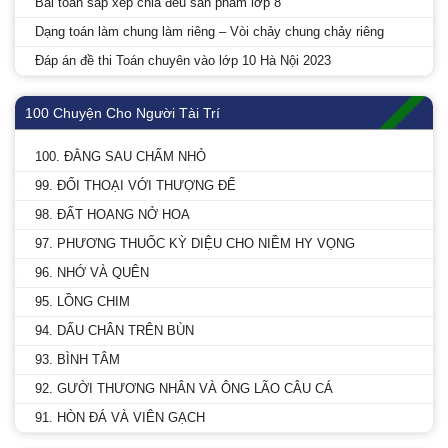
Bài toán sắp xếp chia đều sản phẩm lớp 8
Dạng toán làm chung làm riêng – Vòi chảy chung chảy riêng
Đáp án đề thi Toán chuyên vào lớp 10 Hà Nội 2023
100 Chuyện Cho Người Tài Trí
100. ĐẰNG SAU CHẤM NHỎ
99. ĐỐI THOẠI VỚI THƯỢNG ĐẾ
98. ĐẤT HOANG NỞ HOA
97. PHƯƠNG THUỐC KỲ DIỆU CHO NIỀM HY VỌNG
96. NHỚ VÀ QUÊN
95. LỒNG CHIM
94. DẤU CHÂN TRÊN BÙN
93. BÌNH TÂM
92. GƯỜI THƯƠNG NHÂN VÀ ÔNG LÃO CÂU CÁ
91. HÒN ĐÁ VÀ VIÊN GẠCH