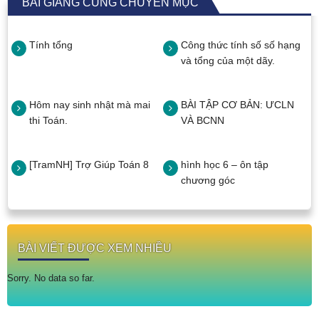
BÀI GIẢNG CÙNG CHUYÊN MỤC
Tính tổng
Công thức tính số số hạng
và tổng của một dãy.
Hôm nay sinh nhật mà mai
BÀI TẬP CƠ BẢN: ƯCLN
thi Toán.
VÀ BCNN
[TramNH] Trợ Giúp Toán 8
hình học 6 – ôn tập
chương góc
BÀI VIẾT ĐƯỢC XEM NHIỀU
Sorry. No data so far.