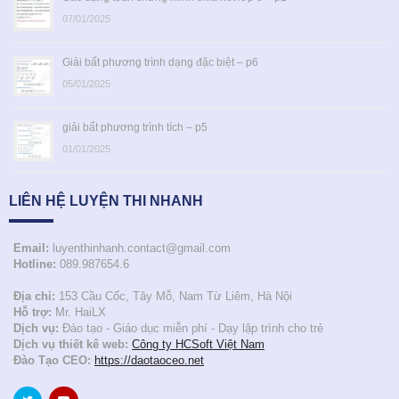
07/01/2025
Giải bất phương trình dạng đặc biệt – p6
05/01/2025
giải bất phương trình tích – p5
01/01/2025
LIÊN HỆ LUYỆN THI NHANH
Email:
luyenthinhanh.contact@gmail.com
Hotline:
089.987654.6
Địa chỉ:
153 Cầu Cốc, Tây Mỗ, Nam Từ Liêm, Hà Nội
Hỗ trợ:
Mr. HaiLX
Dịch vụ:
Đào tạo - Giáo dục miễn phí - Dạy lập trình cho trẻ
Dịch vụ thiết kê web:
Công ty HCSoft Việt Nam
Đào Tạo CEO:
https://daotaoceo.net