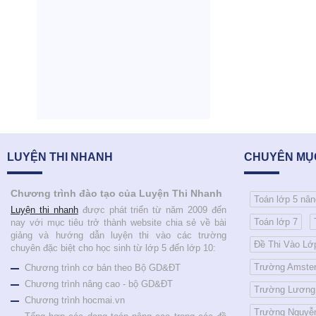
LUYỆN THI NHANH
CHUYÊN MỤC
Chương trình đào tạo của Luyện Thi Nhanh
Toán lớp 5 nân
Luyện thi nhanh
được phát triển từ năm 2009 đến
Toán lớp 7
nay với mục tiêu trở thành website chia sẻ về bài
giảng và hướng dẫn luyện thi vào các trường
Đề Thi Vào Lớ
chuyên đặc biệt cho học sinh từ lớp 5 đến lớp 10:
Trường Amste
Chương trình cơ bản theo Bộ GD&ĐT
Chương trình nâng cao - bộ GD&ĐT
Trường Lương
Chương trình hocmai.vn
Trường Nguyễ