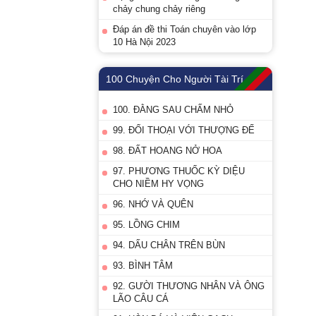
chảy chung chảy riêng
Đáp án đề thi Toán chuyên vào lớp
10 Hà Nội 2023
100 Chuyện Cho Người Tài Trí
100. ĐẰNG SAU CHẤM NHỎ
99. ĐỐI THOẠI VỚI THƯỢNG ĐẾ
98. ĐẤT HOANG NỞ HOA
97. PHƯƠNG THUỐC KỲ DIỆU
CHO NIỀM HY VỌNG
96. NHỚ VÀ QUÊN
95. LỒNG CHIM
94. DẤU CHÂN TRÊN BÙN
93. BÌNH TÂM
92. GƯỜI THƯƠNG NHÂN VÀ ÔNG
LÃO CÂU CÁ