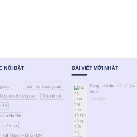
 NỔI BẬT
BÀI VIẾT MỚI NHẤT
Dạng toán tìm chữ số tận 
g cao
Toán lớp 6 nâng cao
lớp 8
Toán lớp 8 nâng cao
Toán lớp 9
15/07/2025
p 10
rdam Hà Nội
 Thế Vinh
n Tất Thành – ĐHSPHN