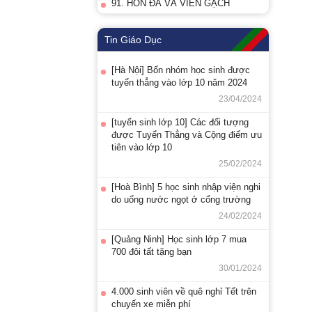
91. HÒN ĐÁ VÀ VIÊN GẠCH
Tin Giáo Dục
[Hà Nội] Bốn nhóm học sinh được
tuyển thẳng vào lớp 10 năm 2024
23/04/2024
[tuyển sinh lớp 10] Các đối tượng
được Tuyển Thẳng và Cộng điểm ưu
tiên vào lớp 10
25/02/2024
[Hoà Bình] 5 học sinh nhập viện nghi
do uống nước ngọt ở cổng trường
24/02/2024
[Quảng Ninh] Học sinh lớp 7 mua
700 đôi tất tặng bạn
30/01/2024
4.000 sinh viên về quê nghỉ Tết trên
chuyến xe miễn phí