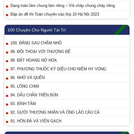
Dạng toán làm chung làm riêng – Vòi chảy chung chảy riêng
Đáp án đề thi Toán chuyên vào lớp 10 Hà Nội 2023
100 Chuyện Cho Người Tài Trí
100. ĐẰNG SAU CHẤM NHỎ
99. ĐỐI THOẠI VỚI THƯỢNG ĐẾ
98. ĐẤT HOANG NỞ HOA
97. PHƯƠNG THUỐC KỲ DIỆU CHO NIỀM HY VỌNG
96. NHỚ VÀ QUÊN
95. LỒNG CHIM
94. DẤU CHÂN TRÊN BÙN
93. BÌNH TÂM
92. GƯỜI THƯƠNG NHÂN VÀ ÔNG LÃO CÂU CÁ
91. HÒN ĐÁ VÀ VIÊN GẠCH