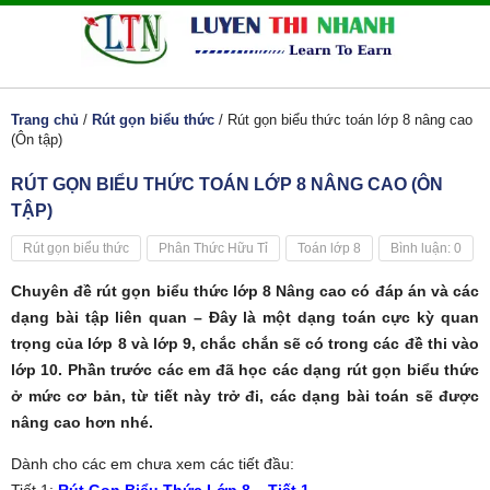
Trang chủ
/
Rút gọn biểu thức
/
Rút gọn biểu thức toán lớp 8 nâng cao
(Ôn tập)
RÚT GỌN BIỂU THỨC TOÁN LỚP 8 NÂNG CAO (ÔN
TẬP)
Rút gọn biểu thức
Phân Thức Hữu Tỉ
Toán lớp 8
Bình luận: 0
Chuyên đề rút gọn biểu thức lớp 8 Nâng cao có đáp án và các
dạng bài tập liên quan – Đây là một dạng toán cực kỳ quan
trọng của lớp 8 và lớp 9, chắc chắn sẽ có trong các đề thi vào
lớp 10. Phần trước các em đã học các dạng rút gọn biểu thức
ở mức cơ bản, từ tiết này trở đi, các dạng bài toán sẽ được
nâng cao hơn nhé.
Dành cho các em chưa xem các tiết đầu: