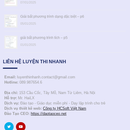
07/01/2025
Giải bất phương trình dạng đặc biệt – p6
05/01/2025
giải bất phương trình tích – p5
01/01/2025
LIÊN HỆ LUYỆN THI NHANH
Email:
luyenthinhanh.contact@gmail.com
Hotline:
089.987654.6
Địa chỉ:
153 Cầu Cốc, Tây Mỗ, Nam Từ Liêm, Hà Nội
Hỗ trợ:
Mr. HaiLX
Dịch vụ:
Đào tạo - Giáo dục miễn phí - Dạy lập trình cho trẻ
Dịch vụ thiết kê web:
Công ty HCSoft Việt Nam
Đào Tạo CEO:
https://daotaoceo.net