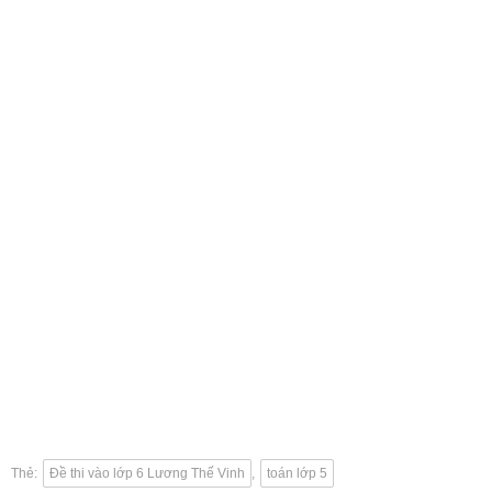
Thẻ:
Đề thi vào lớp 6 Lương Thế Vinh
,
toán lớp 5