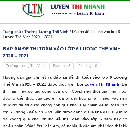
Trang chủ
/
Trường Lương Thế Vinh
/
Đáp án đề thi toán vào lớp 6
Lương Thế Vinh 2020 – 2021
ĐÁP ÁN ĐỀ THI TOÁN VÀO LỚP 6 LƯƠNG THẾ VINH
2020 – 2021
Trường Lương Thế Vinh
Toán Lớp 5
Bình luận: 0
Hướng dẫn giải chi tiết và
đáp án đề thi toán vào lớp 6 Lương
Thế Vinh 2020 – 2021
được thực hiện bởi
Luyện Thi Nhanh
. Đề
thi năm nay do tác động của dịch Covid nên thời gian nghỉ bồi
dưỡng kiến thức của các em đã bị ảnh hưởng rất nhiều, vậy nên
mức độ đề thi cũng không còn quá khó. Tuy nhiên
đề thi toán vào
lớp 6 Lương Thế Vinh 2020
vẫn được đánh giá là khá dài. Tuy mức
độ không quá khó, nhưng
đề thi Toán vào lớp 6
năm nay có
nhiều phần “
đánh lừa
” các em, có nghĩa là các em phải đọc thật kỹ