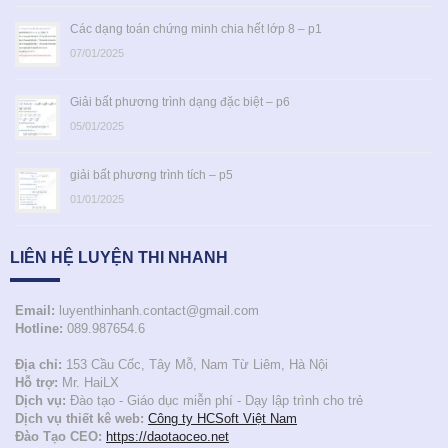
Các dạng toán chứng minh chia hết lớp 8 – p1
07/01/2025
Giải bất phương trình dạng đặc biệt – p6
05/01/2025
giải bất phương trình tích – p5
01/01/2025
LIÊN HỆ LUYỆN THI NHANH
Email:
luyenthinhanh.contact@gmail.com
Hotline:
089.987654.6
Địa chỉ:
153 Cầu Cốc, Tây Mỗ, Nam Từ Liêm, Hà Nội
Hỗ trợ:
Mr. HaiLX
Dịch vụ:
Đào tạo - Giáo dục miễn phí - Dạy lập trình cho trẻ
Dịch vụ thiết kê web:
Công ty HCSoft Việt Nam
Đào Tạo CEO:
https://daotaoceo.net