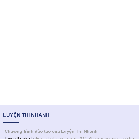
LUYỆN THI NHANH
Chương trình đào tạo của Luyện Thi Nhanh
Luyện thi nhanh
được phát triển từ năm 2009 đến nay với mục tiêu trở