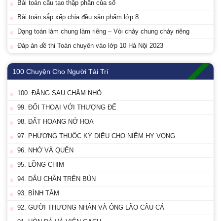
Bài toán cấu tạo thập phân của số
Bài toán sắp xếp chia đều sản phẩm lớp 8
Dạng toán làm chung làm riêng – Vòi chảy chung chảy riêng
Đáp án đề thi Toán chuyên vào lớp 10 Hà Nội 2023
100 Chuyện Cho Người Tài Trí
100. ĐẰNG SAU CHẤM NHỎ
99. ĐỐI THOẠI VỚI THƯỢNG ĐẾ
98. ĐẤT HOANG NỞ HOA
97. PHƯƠNG THUỐC KỲ DIỆU CHO NIỀM HY VỌNG
96. NHỚ VÀ QUÊN
95. LỒNG CHIM
94. DẤU CHÂN TRÊN BÙN
93. BÌNH TÂM
92. GƯỜI THƯƠNG NHÂN VÀ ÔNG LÃO CÂU CÁ